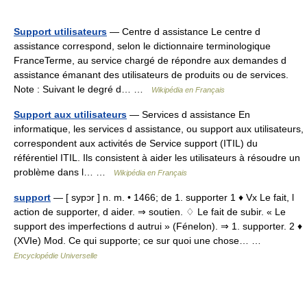
Support utilisateurs
— Centre d assistance Le centre d
assistance correspond, selon le dictionnaire terminologique
FranceTerme, au service chargé de répondre aux demandes d
assistance émanant des utilisateurs de produits ou de services.
Note : Suivant le degré d… …
Wikipédia en Français
Support aux utilisateurs
— Services d assistance En
informatique, les services d assistance, ou support aux utilisateurs,
correspondent aux activités de Service support (ITIL) du
référentiel ITIL. Ils consistent à aider les utilisateurs à résoudre un
problème dans l… …
Wikipédia en Français
support
— [ sypɔr ] n. m. • 1466; de 1. supporter 1 ♦ Vx Le fait, l
action de supporter, d aider. ⇒ soutien. ♢ Le fait de subir. « Le
support des imperfections d autrui » (Fénelon). ⇒ 1. supporter. 2 ♦
(XVIe) Mod. Ce qui supporte; ce sur quoi une chose… …
Encyclopédie Universelle