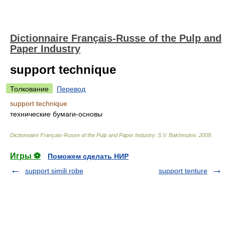
Dictionnaire Français-Russe of the Pulp and
Paper Industry
support technique
Толкование
Перевод
support technique
технические бумаги-основы
Dictionnaire Français-Russe of the Pulp and Paper Industry
.
S.V. Bakhmutov
.
2009
.
Игры ⚽
Поможем сделать НИР
support simili robe
support tenture