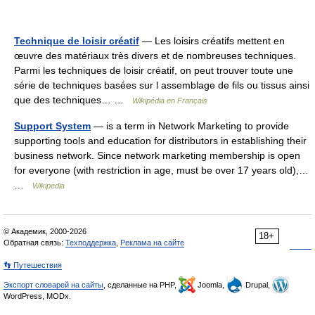
Technique de loisir créatif
— Les loisirs créatifs mettent en
œuvre des matériaux très divers et de nombreuses techniques.
Parmi les techniques de loisir créatif, on peut trouver toute une
série de techniques basées sur l assemblage de fils ou tissus ainsi
que des techniques… …
Wikipédia en Français
Support System
— is a term in Network Marketing to provide
supporting tools and education for distributors in establishing their
business network. Since network marketing membership is open
for everyone (with restriction in age, must be over 17 years old),…
…
Wikipedia
© Академик, 2000-2026
18+
Обратная связь:
Техподдержка
,
Реклама на сайте
👣 Путешествия
Экспорт словарей на сайты
, сделанные на PHP,
Joomla,
Drupal,
WordPress, MODx.